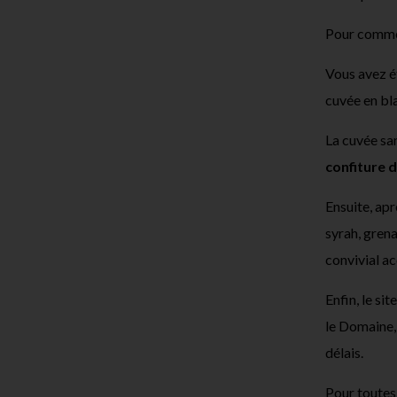
Pour commenc
Vous avez 
cuvée en bl
La cuvée sa
confiture 
Ensuite, apr
syrah, grena
convivial ac
Enfin, le si
le Domaine
délais.
Pour toutes