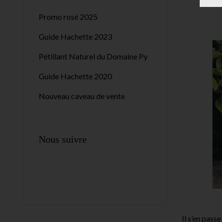
Promo rosé 2025
Guide Hachette 2023
Pétillant Naturel du Domaine Py
Guide Hachette 2020
Nouveau caveau de vente
Nous suivre
Il s’en pass