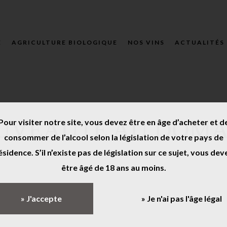
E
AGRICULTURE BIOLOGIQUE
NOS VINS
ACTUALITÉS
UVEAUTE AU DOMA
Pour visiter notre site, vous devez être en âge d’acheter et d
consommer de l’alcool selon la législation de votre pays de
ésidence. S’il n’existe pas de législation sur ce sujet, vous dev
être âgé de 18 ans au moins.
» J'accepte
» Je n'ai pas l'âge légal
illet 2018
dans
actualités