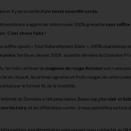
er il y eu la sortie d’une
toute nouvelle cuvée.
été nombreux à apprécier notre cuvée 100% grenache
sans sulfite
anc.
C’est chose faite !
ns sulfite ajouté « Tout Naturellement Blanc », 100% chardonnay se
de poire
. Sortie en Janvier 2018 , la petite dernière du Domaine PY e
ès l’arrivée cet hiver du
magnum de rouge Antoine
voici venu pour
che et cinsault, les arômes agrumes et fruits rouges de cette cuvée 
centué par le format XL de la bouteille.
te internet du Domaine a fait peau neuve. Beaucoup plus
clair
et
lisi
,
son histoire
, et les différentes cuvées ,il vous permettra surtout 
 informations supplémentaires vous pouvez nous contacter au 04 