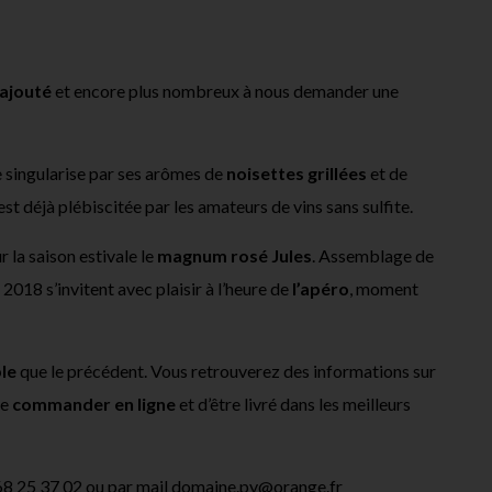
 ajouté
et encore plus nombreux à nous demander une
 singularise par ses arômes de
noisettes grillées
et de
st déjà plébiscitée par les amateurs de vins sans sulfite.
 la saison estivale le
magnum rosé Jules
. Assemblage de
2018 s’invitent avec plaisir à l’heure de
l’apéro
, moment
ble
que le précédent. Vous retrouverez des informations sur
de
commander en ligne
et d’être livré dans les meilleurs
68 25 37 02 ou par mail domaine.py@orange.fr