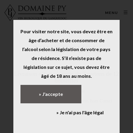
MENU
Pour visiter notre site, vous devez être en
âge d’acheter et de consommer de
VINS ROUGE
l’alcool selon la législation de votre pays
de résidence. S’il n’existe pas de
législation sur ce sujet, vous devez être
Livraison offerte à partir de 2 cartons de 12
âgé de 18 ans au moins.
bouteilles
Panachage possible
» J'accepte
(Livraison en France métropolitaine, hors Corse)
» Je n'ai pas l'âge légal